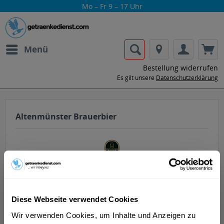
Mo – Fr 9 – 17 Uhr
Menü
Bestellung widerrufen
Es gilt unsere
Datenschutzerklärung
Altenmünster Brauerbier
Lass dir die Getränke von Altenmünster
Diese Webseite verwendet Cookies
Brauerbier nach Hause oder ins Büro
Wir verwenden Cookies, um Inhalte und Anzeigen zu
liefern.