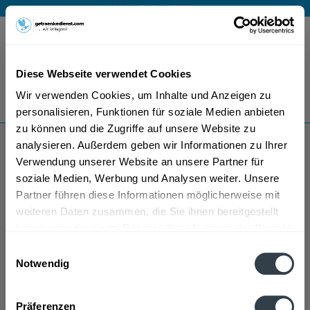
Mo – Fr 9 – 17 Uhr
Menü
Diese Webseite verwendet Cookies
Bestellung widerrufen
Wir verwenden Cookies, um Inhalte und Anzeigen zu
Es gilt unsere
Datenschutzerklärung
personalisieren, Funktionen für soziale Medien anbieten
zu können und die Zugriffe auf unsere Website zu
analysieren. Außerdem geben wir Informationen zu Ihrer
Aqua Frisch
Verwendung unserer Website an unsere Partner für
soziale Medien, Werbung und Analysen weiter. Unsere
Partner führen diese Informationen möglicherweise mit
weiteren Daten zusammen, die Sie ihnen bereitgestellt
haben oder die sie im Rahmen Ihrer Nutzung der Dienste
gesammelt haben.
Einwilligungsauswahl
Notwendig
Aqua Frisch wird in den folgenden Regionen, Städten,
Datenschutzbestimmungen
Orten und Postleitzahl-Gebieten geliefert
Präferenzen