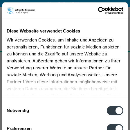
Mo – Fr 9 – 17 Uhr
Menü
Diese Webseite verwendet Cookies
Bestellung widerrufen
Wir verwenden Cookies, um Inhalte und Anzeigen zu
Es gilt unsere
Datenschutzerklärung
personalisieren, Funktionen für soziale Medien anbieten
zu können und die Zugriffe auf unsere Website zu
analysieren. Außerdem geben wir Informationen zu Ihrer
Aquintus
Verwendung unserer Website an unsere Partner für
soziale Medien, Werbung und Analysen weiter. Unsere
Partner führen diese Informationen möglicherweise mit
weiteren Daten zusammen, die Sie ihnen bereitgestellt
haben oder die sie im Rahmen Ihrer Nutzung der Dienste
gesammelt haben.
Einwilligungsauswahl
Notwendig
Aquintus wird in den folgenden Regionen, Städten,
Datenschutzbestimmungen
Orten und Postleitzahl-Gebieten geliefert
Präferenzen