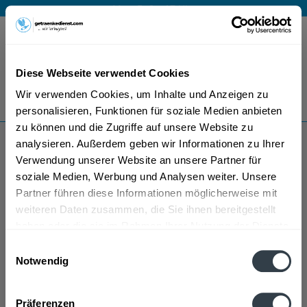
Mo – Fr 9 – 17 Uhr
Menü
Diese Webseite verwendet Cookies
Bestellung widerrufen
Wir verwenden Cookies, um Inhalte und Anzeigen zu
Es gilt unsere
Datenschutzerklärung
personalisieren, Funktionen für soziale Medien anbieten
zu können und die Zugriffe auf unsere Website zu
analysieren. Außerdem geben wir Informationen zu Ihrer
Artus
Verwendung unserer Website an unsere Partner für
soziale Medien, Werbung und Analysen weiter. Unsere
Partner führen diese Informationen möglicherweise mit
weiteren Daten zusammen, die Sie ihnen bereitgestellt
haben oder die sie im Rahmen Ihrer Nutzung der Dienste
gesammelt haben.
Einwilligungsauswahl
Notwendig
Artus wird in den folgenden Regionen, Städten,
Datenschutzbestimmungen
Orten und Postleitzahl-Gebieten geliefert
Präferenzen