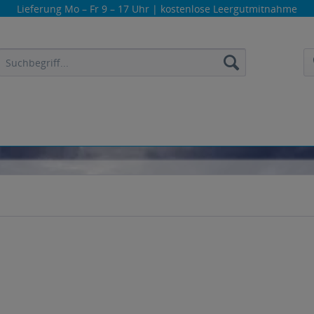
Lieferung
Mo – Fr 9 – 17 Uhr
| kostenlose Leergutmitnahme