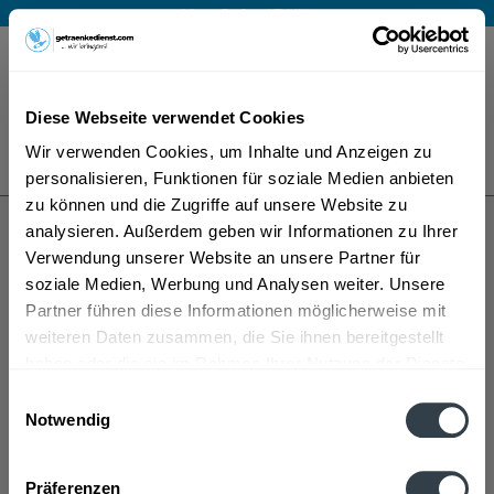
Mo – Fr 9 – 17 Uhr
Menü
Diese Webseite verwendet Cookies
Bestellung widerrufen
Wir verwenden Cookies, um Inhalte und Anzeigen zu
Es gilt unsere
Datenschutzerklärung
personalisieren, Funktionen für soziale Medien anbieten
zu können und die Zugriffe auf unsere Website zu
analysieren. Außerdem geben wir Informationen zu Ihrer
Avara Mineralwasser
Verwendung unserer Website an unsere Partner für
soziale Medien, Werbung und Analysen weiter. Unsere
Partner führen diese Informationen möglicherweise mit
weiteren Daten zusammen, die Sie ihnen bereitgestellt
haben oder die sie im Rahmen Ihrer Nutzung der Dienste
gesammelt haben.
Einwilligungsauswahl
Notwendig
Avara Mineralwasser wird in den folgenden
Datenschutzbestimmungen
Regionen, Städten, Orten und Postleitzahl-Gebieten
Präferenzen
geliefert