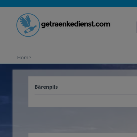
Home
Bärenpils