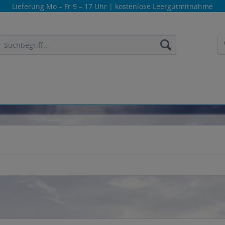
Lieferung
Mo – Fr 9 – 17 Uhr
| kostenlose Leergutmitnahme