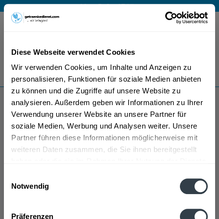
Mo – Fr 9 – 17 Uhr
Menü
Diese Webseite verwendet Cookies
Bestellung widerrufen
Wir verwenden Cookies, um Inhalte und Anzeigen zu
Es gilt unsere
Datenschutzerklärung
personalisieren, Funktionen für soziale Medien anbieten
zu können und die Zugriffe auf unsere Website zu
analysieren. Außerdem geben wir Informationen zu Ihrer
Baron Philippe de Rothschild Wein
Verwendung unserer Website an unsere Partner für
soziale Medien, Werbung und Analysen weiter. Unsere
Partner führen diese Informationen möglicherweise mit
weiteren Daten zusammen, die Sie ihnen bereitgestellt
haben oder die sie im Rahmen Ihrer Nutzung der Dienste
gesammelt haben.
Einwilligungsauswahl
Notwendig
Baron Philippe de Rothschild Wein wird in den
Datenschutzbestimmungen
folgenden Regionen, Städten, Orten und Postleitzahl-
Präferenzen
Gebieten geliefert