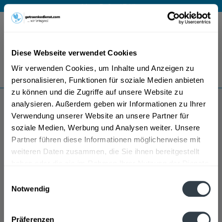
Mo – Fr 9 – 17 Uhr
Menü
Diese Webseite verwendet Cookies
Bestellung widerrufen
Wir verwenden Cookies, um Inhalte und Anzeigen zu
Es gilt unsere
Datenschutzerklärung
personalisieren, Funktionen für soziale Medien anbieten
zu können und die Zugriffe auf unsere Website zu
analysieren. Außerdem geben wir Informationen zu Ihrer
Bayla
Verwendung unserer Website an unsere Partner für
soziale Medien, Werbung und Analysen weiter. Unsere
Partner führen diese Informationen möglicherweise mit
weiteren Daten zusammen, die Sie ihnen bereitgestellt
haben oder die sie im Rahmen Ihrer Nutzung der Dienste
gesammelt haben.
Einwilligungsauswahl
Notwendig
Datenschutzbestimmungen
Präferenzen