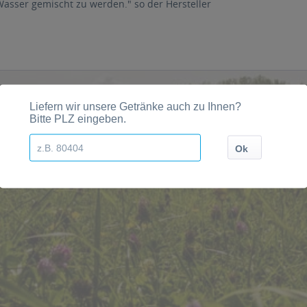
asser gemischt zu werden." so der Hersteller
Städten, Orten und Postleitzahl-Gebieten geliefert