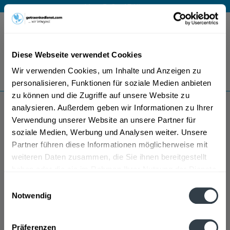
Mo – Fr 9 – 17 Uhr
Menü
Diese Webseite verwendet Cookies
Bestellung widerrufen
Wir verwenden Cookies, um Inhalte und Anzeigen zu
Es gilt unsere
Datenschutzerklärung
personalisieren, Funktionen für soziale Medien anbieten
zu können und die Zugriffe auf unsere Website zu
analysieren. Außerdem geben wir Informationen zu Ihrer
Bellaris
Verwendung unserer Website an unsere Partner für
soziale Medien, Werbung und Analysen weiter. Unsere
Partner führen diese Informationen möglicherweise mit
weiteren Daten zusammen, die Sie ihnen bereitgestellt
haben oder die sie im Rahmen Ihrer Nutzung der Dienste
gesammelt haben.
Einwilligungsauswahl
Notwendig
Datenschutzbestimmungen
Präferenzen