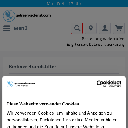
Mo – Fr 9 – 17 Uhr
Menü
Bestellung widerrufen
Es gilt unsere
Datenschutzerklärung
Berliner Brandstifter
Diese Webseite verwendet Cookies
Lass dir die Getränke von Berliner
Wir verwenden Cookies, um Inhalte und Anzeigen zu
Brandstifter nach Hause oder ins Büro
personalisieren, Funktionen für soziale Medien anbieten
liefern.
zu können und die Zugriffe auf unsere Website zu