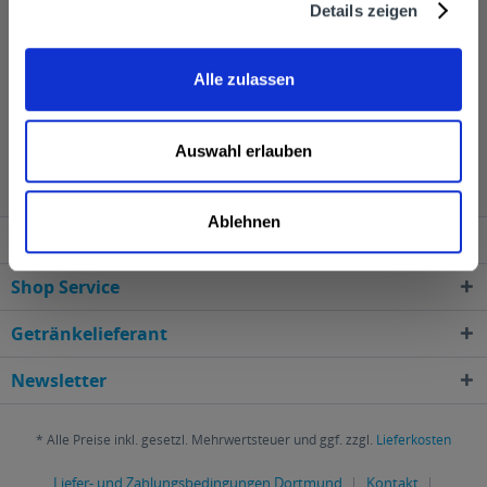
Details zeigen
Filterung sind alle Destillate besonders mild, rein und
weich im Geschmack.", so der Hersteller.
Alle zulassen
Berliner Brandstifter wird in den folgenden Regionen,
Auswahl erlauben
Städten, Orten und Postleitzahl-Gebieten geliefert
Ablehnen
Service Hotline
Shop Service
Getränkelieferant
Newsletter
* Alle Preise inkl. gesetzl. Mehrwertsteuer und ggf. zzgl.
Lieferkosten
Liefer- und Zahlungsbedingungen Dortmund
Kontakt