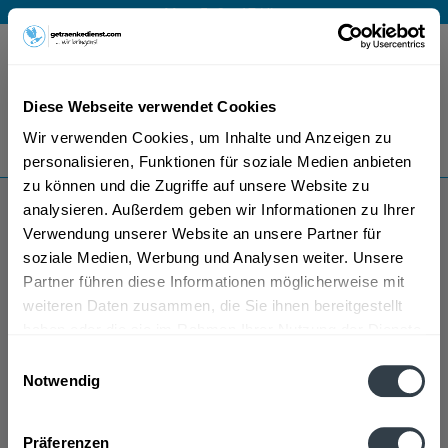
Mo – Fr 9 – 17 Uhr
Menü
Diese Webseite verwendet Cookies
Bestellung widerrufen
Wir verwenden Cookies, um Inhalte und Anzeigen zu
Es gilt unsere
Datenschutzerklärung
personalisieren, Funktionen für soziale Medien anbieten
zu können und die Zugriffe auf unsere Website zu
analysieren. Außerdem geben wir Informationen zu Ihrer
Bier-Hannes
Verwendung unserer Website an unsere Partner für
soziale Medien, Werbung und Analysen weiter. Unsere
Partner führen diese Informationen möglicherweise mit
weiteren Daten zusammen, die Sie ihnen bereitgestellt
haben oder die sie im Rahmen Ihrer Nutzung der Dienste
gesammelt haben.
Einwilligungsauswahl
Notwendig
Bier-Hannes wird in den folgenden Regionen,
Datenschutzbestimmungen
Städten, Orten und Postleitzahl-Gebieten geliefert
Präferenzen