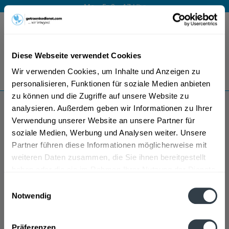
Mo – Fr 9 – 17 Uhr
Menü
Diese Webseite verwendet Cookies
Bestellung widerrufen
Wir verwenden Cookies, um Inhalte und Anzeigen zu
Es gilt unsere
Datenschutzerklärung
personalisieren, Funktionen für soziale Medien anbieten
zu können und die Zugriffe auf unsere Website zu
analysieren. Außerdem geben wir Informationen zu Ihrer
Biermanufaktur Engel
Verwendung unserer Website an unsere Partner für
soziale Medien, Werbung und Analysen weiter. Unsere
Partner führen diese Informationen möglicherweise mit
weiteren Daten zusammen, die Sie ihnen bereitgestellt
haben oder die sie im Rahmen Ihrer Nutzung der Dienste
gesammelt haben.
Einwilligungsauswahl
Notwendig
Datenschutzbestimmungen
Präferenzen