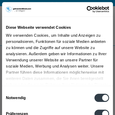
Mo – Fr 9 – 17 Uhr
Menü
Diese Webseite verwendet Cookies
Bestellung widerrufen
Wir verwenden Cookies, um Inhalte und Anzeigen zu
Es gilt unsere
Datenschutzerklärung
personalisieren, Funktionen für soziale Medien anbieten
zu können und die Zugriffe auf unsere Website zu
analysieren. Außerdem geben wir Informationen zu Ihrer
Brizard
Verwendung unserer Website an unsere Partner für
soziale Medien, Werbung und Analysen weiter. Unsere
Partner führen diese Informationen möglicherweise mit
weiteren Daten zusammen, die Sie ihnen bereitgestellt
haben oder die sie im Rahmen Ihrer Nutzung der Dienste
gesammelt haben.
Einwilligungsauswahl
Notwendig
Brizard wird in den folgenden Regionen, Städten,
Datenschutzbestimmungen
Orten und Postleitzahl-Gebieten geliefert
Präferenzen