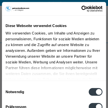
Mo – Fr 9 – 17 Uhr
Menü
Diese Webseite verwendet Cookies
Bestellung widerrufen
Wir verwenden Cookies, um Inhalte und Anzeigen zu
Es gilt unsere
Datenschutzerklärung
personalisieren, Funktionen für soziale Medien anbieten
zu können und die Zugriffe auf unsere Website zu
analysieren. Außerdem geben wir Informationen zu Ihrer
Bruckmüller
Verwendung unserer Website an unsere Partner für
soziale Medien, Werbung und Analysen weiter. Unsere
Partner führen diese Informationen möglicherweise mit
weiteren Daten zusammen, die Sie ihnen bereitgestellt
haben oder die sie im Rahmen Ihrer Nutzung der Dienste
gesammelt haben.
Einwilligungsauswahl
Notwendig
Datenschutzbestimmungen
Präferenzen