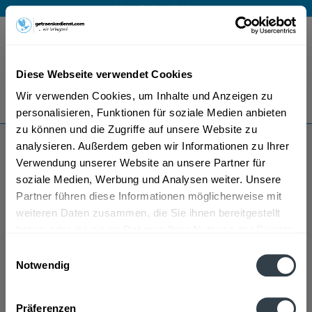
Mo – Fr 9 – 17 Uhr
Menü
Diese Webseite verwendet Cookies
Bestellung widerrufen
Wir verwenden Cookies, um Inhalte und Anzeigen zu
Es gilt unsere
Datenschutzerklärung
personalisieren, Funktionen für soziale Medien anbieten
zu können und die Zugriffe auf unsere Website zu
analysieren. Außerdem geben wir Informationen zu Ihrer
Buenos
Verwendung unserer Website an unsere Partner für
soziale Medien, Werbung und Analysen weiter. Unsere
Partner führen diese Informationen möglicherweise mit
weiteren Daten zusammen, die Sie ihnen bereitgestellt
haben oder die sie im Rahmen Ihrer Nutzung der Dienste
gesammelt haben.
Einwilligungsauswahl
Notwendig
Buenos wird in den folgenden Regionen, Städten,
Datenschutzbestimmungen
Orten und Postleitzahl-Gebieten geliefert
Präferenzen