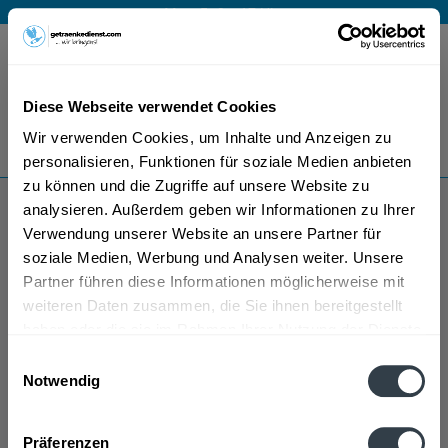
Mo – Fr 9 – 17 Uhr
Menü
Diese Webseite verwendet Cookies
Bestellung widerrufen
Wir verwenden Cookies, um Inhalte und Anzeigen zu
Es gilt unsere
Datenschutzerklärung
personalisieren, Funktionen für soziale Medien anbieten
zu können und die Zugriffe auf unsere Website zu
analysieren. Außerdem geben wir Informationen zu Ihrer
Butzelmann Kräuterlikör
Verwendung unserer Website an unsere Partner für
soziale Medien, Werbung und Analysen weiter. Unsere
Partner führen diese Informationen möglicherweise mit
weiteren Daten zusammen, die Sie ihnen bereitgestellt
haben oder die sie im Rahmen Ihrer Nutzung der Dienste
gesammelt haben.
Einwilligungsauswahl
Notwendig
Butzelmann Kräuterlikör wird in den folgenden
Datenschutzbestimmungen
Regionen, Städten, Orten und Postleitzahl-Gebieten
Präferenzen
geliefert