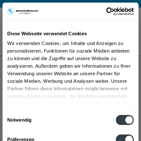
Mo – Fr 9 – 17 Uhr
Menü
Diese Webseite verwendet Cookies
Bestellung widerrufen
Wir verwenden Cookies, um Inhalte und Anzeigen zu
Es gilt unsere
Datenschutzerklärung
personalisieren, Funktionen für soziale Medien anbieten
zu können und die Zugriffe auf unsere Website zu
analysieren. Außerdem geben wir Informationen zu Ihrer
Calgonit
Verwendung unserer Website an unsere Partner für
soziale Medien, Werbung und Analysen weiter. Unsere
Partner führen diese Informationen möglicherweise mit
weiteren Daten zusammen, die Sie ihnen bereitgestellt
haben oder die sie im Rahmen Ihrer Nutzung der Dienste
gesammelt haben.
Einwilligungsauswahl
Notwendig
Datenschutzbestimmungen
Präferenzen