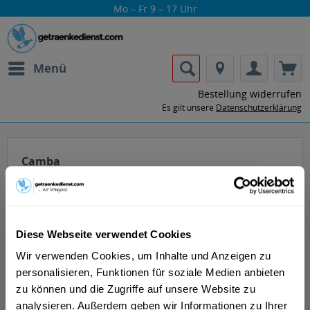
Mo – Fr 9 – 17 Uhr
Menü
Bestellung widerrufen
Es gilt unsere
Datenschutzerklärung
Camba
Diese Webseite verwendet Cookies
Wir verwenden Cookies, um Inhalte und Anzeigen zu
Lass dir die Getränke von Camba nach
personalisieren, Funktionen für soziale Medien anbieten
Hause oder ins Büro liefern.
zu können und die Zugriffe auf unsere Website zu
analysieren. Außerdem geben wir Informationen zu Ihrer