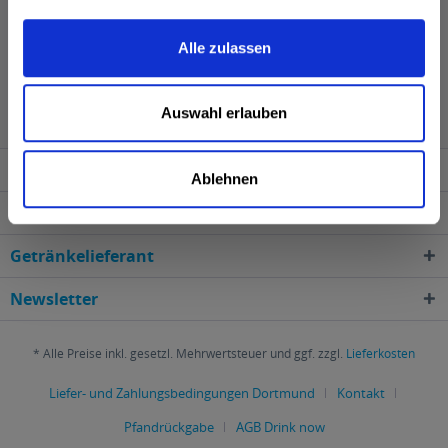
Alle zulassen
Camba wird in den folgenden Regionen, Städten,
Orten und Postleitzahl-Gebieten geliefert
Auswahl erlauben
Service Hotline
Ablehnen
Shop Service
Getränkelieferant
Newsletter
* Alle Preise inkl. gesetzl. Mehrwertsteuer und ggf. zzgl.
Lieferkosten
Liefer- und Zahlungsbedingungen Dortmund
Kontakt
Pfandrückgabe
AGB Drink now