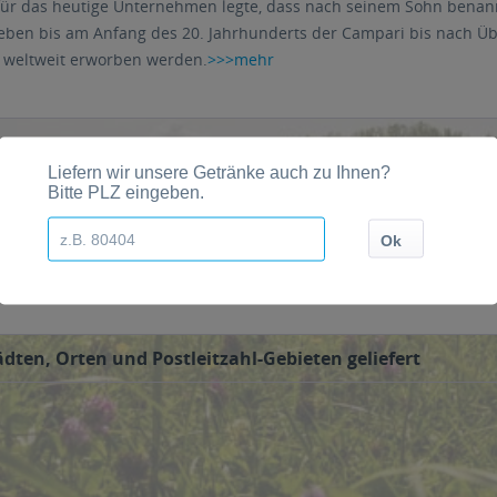
für das heutige Unternehmen legte, dass nach seinem Sohn benann
rieben bis am Anfang des 20. Jahrhunderts der Campari bis nach Ü
 weltweit erworben werden.
>>>mehr
 Online Shops aber auch bei stationären Einzelhändler angeboten. B
st.com und lasst euch diese nach Hause oder ins Büro bringen.
dten, Orten und Postleitzahl-Gebieten geliefert