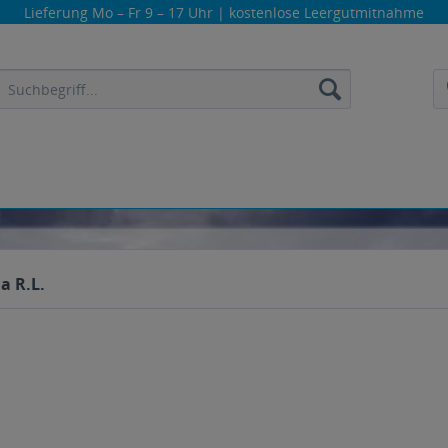
Lieferung
Mo – Fr 9 – 17 Uhr
| kostenlose Leergutmitnahme
a R.L.