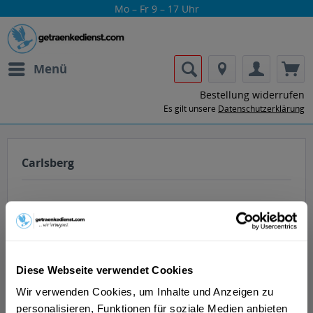
Mo – Fr 9 – 17 Uhr
Menü
Bestellung widerrufen
Es gilt unsere
Datenschutzerklärung
Carlsberg
Diese Webseite verwendet Cookies
Lass dir die Getränke von Carlsberg nach
Hause oder ins Büro liefern.
Wir verwenden Cookies, um Inhalte und Anzeigen zu
personalisieren, Funktionen für soziale Medien anbieten