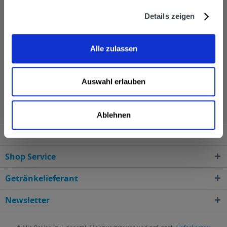
oder ins Büro, die gewünschten Produkte werden ohne
Details zeigen
anstrengendes Schleppen von dem Getränkelieferservice
geliefert und das Leergut wird mitgenommen.
Alle zulassen
Auswahl erlauben
Carlsberg wird in den folgenden Regionen, Städten,
Orten und Postleitzahl-Gebieten geliefert
Ablehnen
Service Hotline
Shop Service
Getränkelieferant
Newsletter