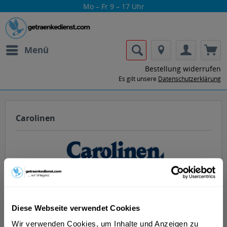
Mo – Fr 9 – 17 Uhr
Menü
Bestellung widerrufen
Es gilt unsere
Datenschutzerklärung
Carolinen
Getränke von Carolinen nach Hause oder
Diese Webseite verwendet Cookies
ins Büro liefern lassen.
Wir verwenden Cookies, um Inhalte und Anzeigen zu