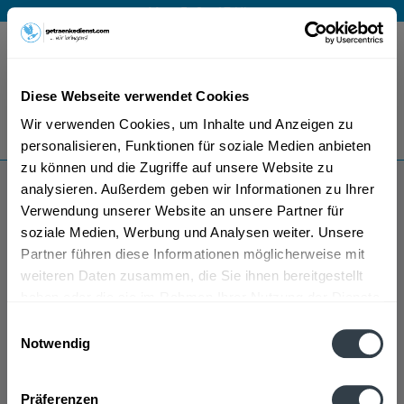
Mo – Fr 9 – 17 Uhr
Menü
Diese Webseite verwendet Cookies
Bestellung widerrufen
Wir verwenden Cookies, um Inhalte und Anzeigen zu
Es gilt unsere
Datenschutzerklärung
personalisieren, Funktionen für soziale Medien anbieten
zu können und die Zugriffe auf unsere Website zu
analysieren. Außerdem geben wir Informationen zu Ihrer
Cassissee
Verwendung unserer Website an unsere Partner für
soziale Medien, Werbung und Analysen weiter. Unsere
Partner führen diese Informationen möglicherweise mit
weiteren Daten zusammen, die Sie ihnen bereitgestellt
haben oder die sie im Rahmen Ihrer Nutzung der Dienste
gesammelt haben.
Einwilligungsauswahl
Notwendig
Cassissee wird in den folgenden Regionen, Städten,
Datenschutzbestimmungen
Orten und Postleitzahl-Gebieten geliefert
Präferenzen