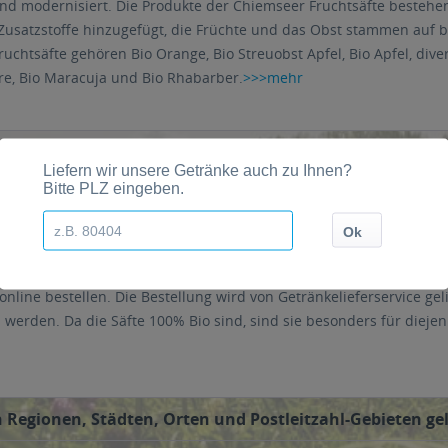
nd modernisiert. Die Produkte der Chiemseer Fruchtsäfte bestehe
 Zusatzstoffe hinzugefügt, die Früchte und das Obst stammen auf 
uchtsäfte gehören Bio Orange, Bio Streuobst Apfel, Bio Apfel, dive
re, Bio Maracuja und Bio Rhabarber.
>>>mehr
rweg-Glasflaschen. Die Kästen beinhalten 6 bis 20 Flaschen, dere
online bestellen. Die Bestellung wird von Getränkelieferservice gel
rden. Da die Säfte 100% Bio sind, sind sie besonders für diejen
 Regionen, Städten, Orten und Postleitzahl-Gebieten gel