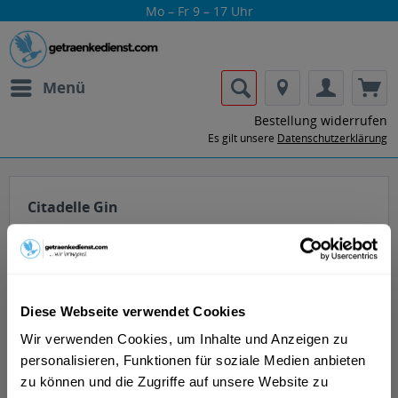
Mo – Fr 9 – 17 Uhr
Menü
Bestellung widerrufen
Es gilt unsere
Datenschutzerklärung
Citadelle Gin
Diese Webseite verwendet Cookies
Wir verwenden Cookies, um Inhalte und Anzeigen zu
Lass dir die Getränke von Citadelle Gin
personalisieren, Funktionen für soziale Medien anbieten
nach Hause oder ins Büro liefern.
zu können und die Zugriffe auf unsere Website zu