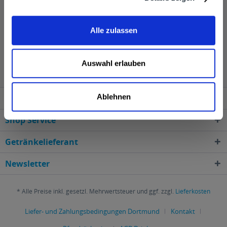
oder ins Büro bringen.
Alle zulassen
Citadelle Gin wird in den folgenden Regionen,
Städten, Orten und Postleitzahl-Gebieten geliefert
Auswahl erlauben
Ablehnen
Service Hotline
Shop Service
Getränkelieferant
Newsletter
* Alle Preise inkl. gesetzl. Mehrwertsteuer und ggf. zzgl.
Lieferkosten
Liefer- und Zahlungsbedingungen Dortmund
Kontakt