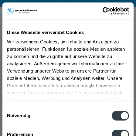
Mo – Fr 9 – 17 Uhr
Menü
Diese Webseite verwendet Cookies
Bestellung widerrufen
Wir verwenden Cookies, um Inhalte und Anzeigen zu
Es gilt unsere
Datenschutzerklärung
personalisieren, Funktionen für soziale Medien anbieten
zu können und die Zugriffe auf unsere Website zu
analysieren. Außerdem geben wir Informationen zu Ihrer
Clockers Gin
Verwendung unserer Website an unsere Partner für
soziale Medien, Werbung und Analysen weiter. Unsere
Partner führen diese Informationen möglicherweise mit
weiteren Daten zusammen, die Sie ihnen bereitgestellt
haben oder die sie im Rahmen Ihrer Nutzung der Dienste
gesammelt haben.
Einwilligungsauswahl
Notwendig
Clockers Gin wird in den folgenden Regionen,
Datenschutzbestimmungen
Städten, Orten und Postleitzahl-Gebieten geliefert
Präferenzen