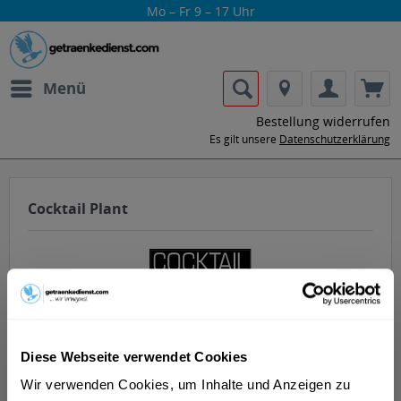
Mo – Fr 9 – 17 Uhr
Menü
Bestellung widerrufen
Es gilt unsere
Datenschutzerklärung
Cocktail Plant
Getränke von Cocktail Plant nach Hause
Diese Webseite verwendet Cookies
oder ins Büro liefern lassen.
Wir verwenden Cookies, um Inhalte und Anzeigen zu