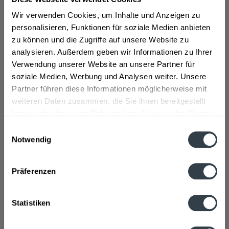
Courvoisier Cognac entstand bereits 1809 durch
Emmanuel Courvoisier, welcher am nördlichen Flussufer
Wir verwenden Cookies, um Inhalte und Anzeigen zu
der Seine seinen eigenen Wein-und Spirituosenhandel
personalisieren, Funktionen für soziale Medien anbieten
gründete. Emmanuels Söhne verlegten die Destillerie
zu können und die Zugriffe auf unsere Website zu
einige Jahre später nach Jamarc in der Region Cognac,
analysieren. Außerdem geben wir Informationen zu Ihrer
wo bis heute die Trauben für die Destillation angebaut
Verwendung unserer Website an unsere Partner für
werden. Hier kauften die Brüder auch das Schloss am
soziale Medien, Werbung und Analysen weiter. Unsere
Ufer der Charente, das bis heute als Hauptsitz des
Partner führen diese Informationen möglicherweise mit
Unternehmens zählt. 1909 wurde die Marke Courvoisier
weiteren Daten zusammen, die Sie ihnen bereitgestellt
schließlich von George Simon aufgekauft, welcher ihr die
haben oder die sie im Rahmen Ihrer Nutzung der Dienste
berühmte Silhouette Napoleons verlieh.
>>>mehr
gesammelt haben.
Einwilligungsauswahl
Notwendig
Datenschutzbestimmungen
Präferenzen
960 war Courvoisier Cognac der erste Cognac im
Fernsehen und erfreute sich somit zunehmender
Statistiken
Beliebtheit.