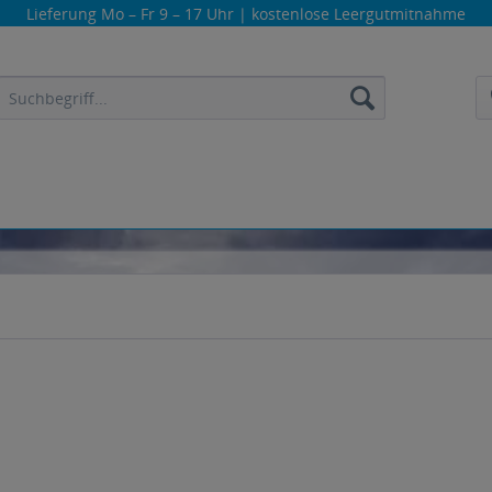
Lieferung
Mo – Fr 9 – 17 Uhr
| kostenlose Leergutmitnahme