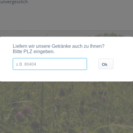
unvergesslich.
ten, Orten und Postleitzahl-Gebieten geliefert