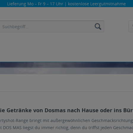
Lieferung
Mo – Fr 9 – 17 Uhr
| kostenlose Leergutmitnahme
die Getränke von Dosmas nach Hause oder ins Büro
artyshot-Range bringt mit außergewöhnlichen Geschmacksrichtungen
 DOS MAS liegst du immer richtig, denn du triffst jeden Geschma