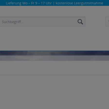
Lieferung
Mo – Fr 9 – 17 Uhr
| kostenlose Leergutmitnahme