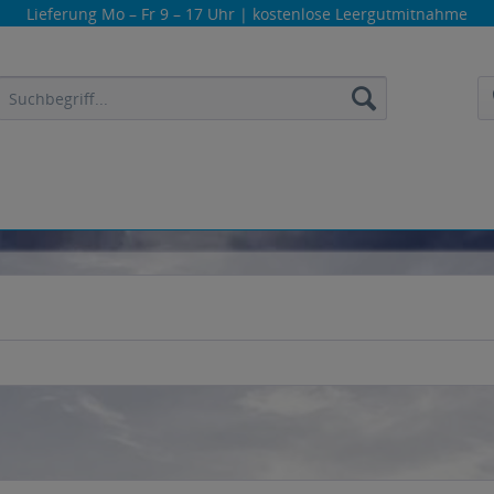
Lieferung
Mo – Fr 9 – 17 Uhr
| kostenlose Leergutmitnahme