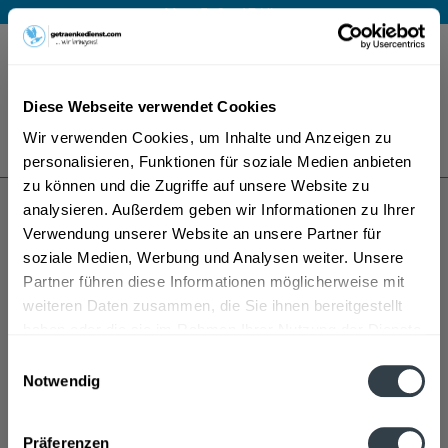
Mo – Fr 9 – 17 Uhr
Menü
Diese Webseite verwendet Cookies
Bestellung widerrufen
Wir verwenden Cookies, um Inhalte und Anzeigen zu
Es gilt unsere
Datenschutzerklärung
personalisieren, Funktionen für soziale Medien anbieten
zu können und die Zugriffe auf unsere Website zu
analysieren. Außerdem geben wir Informationen zu Ihrer
Duvel Bier
Verwendung unserer Website an unsere Partner für
soziale Medien, Werbung und Analysen weiter. Unsere
Partner führen diese Informationen möglicherweise mit
weiteren Daten zusammen, die Sie ihnen bereitgestellt
haben oder die sie im Rahmen Ihrer Nutzung der Dienste
gesammelt haben.
Einwilligungsauswahl
Notwendig
Datenschutzbestimmungen
Präferenzen