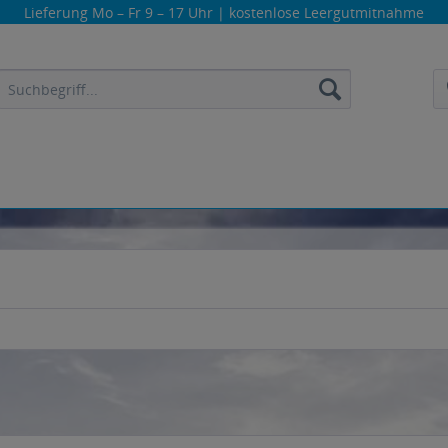
Lieferung
Mo – Fr 9 – 17 Uhr
| kostenlose Leergutmitnahme