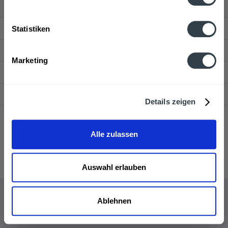
Service Hotline
Statistiken
Shop Service
Marketing
Getränkelieferant
Newsletter
Details zeigen
* Alle Preise inkl. gesetzl. Mehrwertsteuer und ggf. zzgl.
Lieferkosten
Alle zulassen
Liefer- und Zahlungsbedingungen Dortmund
Kontakt
Pfandrückgabe
AGB Drink now
Auswahl erlauben
Ablehnen