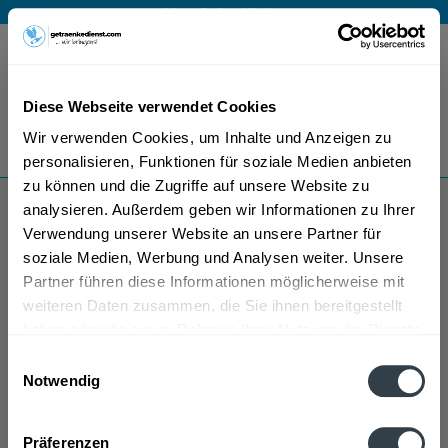
Mo – Fr 9 – 17 Uhr
Menü
Diese Webseite verwendet Cookies
Bestellung widerrufen
Wir verwenden Cookies, um Inhalte und Anzeigen zu
Es gilt unsere
Datenschutzerklärung
personalisieren, Funktionen für soziale Medien anbieten
zu können und die Zugriffe auf unsere Website zu
analysieren. Außerdem geben wir Informationen zu Ihrer
Eckerts Spirituosen
Verwendung unserer Website an unsere Partner für
soziale Medien, Werbung und Analysen weiter. Unsere
Partner führen diese Informationen möglicherweise mit
weiteren Daten zusammen, die Sie ihnen bereitgestellt
haben oder die sie im Rahmen Ihrer Nutzung der Dienste
gesammelt haben.
Einwilligungsauswahl
Notwendig
Eckerts Spirituosen wird in den folgenden Regionen,
Datenschutzbestimmungen
Städten, Orten und Postleitzahl-Gebieten geliefert
Präferenzen