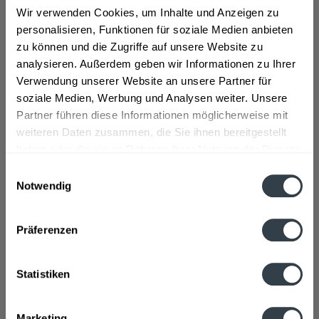
Seit 1872 werden aus der Elisabethen Quelle
Wir verwenden Cookies, um Inhalte und Anzeigen zu
verschiedene Mineralwasser Produkte verkauft. Das
personalisieren, Funktionen für soziale Medien anbieten
Unternehmen wurde über die Jahre mehrmals verkauft
zu können und die Zugriffe auf unsere Website zu
und hat seinen Sitz seit 2007 in Quellbach. In 1989
analysieren. Außerdem geben wir Informationen zu Ihrer
wurde das Mineralvorkommen gewechselt, so dass
Verwendung unserer Website an unsere Partner für
Elisabethen Quelle Wasser seit dem natriumarm ist! Seit
soziale Medien, Werbung und Analysen weiter. Unsere
einigen Jahren sind die Produkte der Firma auch durch
Partner führen diese Informationen möglicherweise mit
das renommierte SGS Institut Fresenius auf geprüfte Bio-
weiteren Daten zusammen, die Sie ihnen bereitgestellt
Qualität zerifziert.
haben oder die sie im Rahmen Ihrer Nutzung der Dienste
gesammelt haben.
Einwilligungsauswahl
Elisabethen Quelle stellt eine Vielfalt von
Notwendig
Wassergetränken her.
>>>mehr
Datenschutzbestimmungen
Präferenzen
Statistiken
Darunter Mineralwasser in allen Formen - still, spritzig,
medium, aber auch Wasser mit fruchtigen
Geschmacksrichtungen, wie Apfel, Himbeere und
Marketing