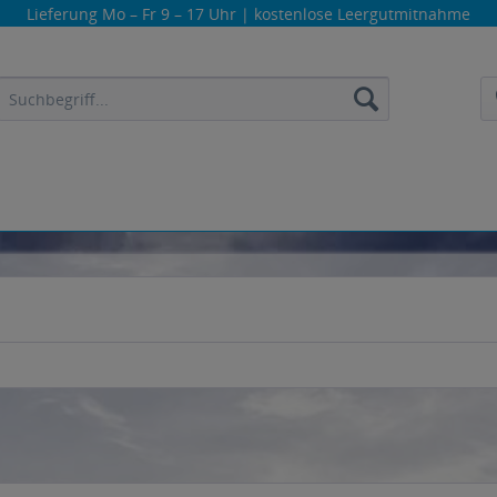
Lieferung
Mo – Fr 9 – 17 Uhr
| kostenlose Leergutmitnahme