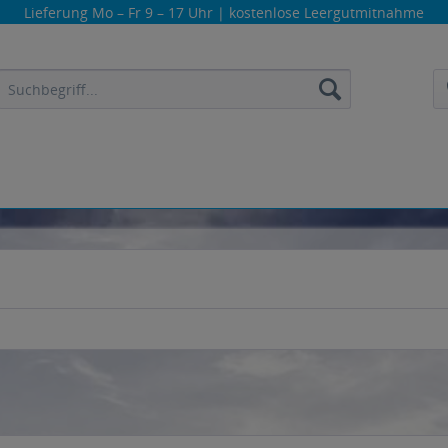
Lieferung
Mo – Fr 9 – 17 Uhr
| kostenlose Leergutmitnahme