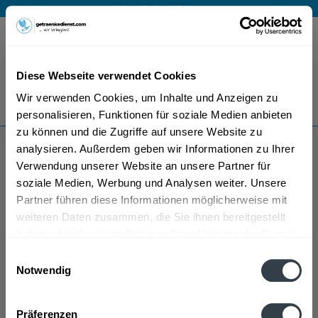
Mo – Fr 9 – 17 Uhr
Menü
Diese Webseite verwendet Cookies
Bestellung widerrufen
Wir verwenden Cookies, um Inhalte und Anzeigen zu
Es gilt unsere
Datenschutzerklärung
personalisieren, Funktionen für soziale Medien anbieten
zu können und die Zugriffe auf unsere Website zu
analysieren. Außerdem geben wir Informationen zu Ihrer
Farmer's
Verwendung unserer Website an unsere Partner für
soziale Medien, Werbung und Analysen weiter. Unsere
Partner führen diese Informationen möglicherweise mit
weiteren Daten zusammen, die Sie ihnen bereitgestellt
haben oder die sie im Rahmen Ihrer Nutzung der Dienste
gesammelt haben.
Einwilligungsauswahl
Notwendig
Farmer's wird in den folgenden Regionen, Städten,
Datenschutzbestimmungen
Orten und Postleitzahl-Gebieten geliefert
Präferenzen