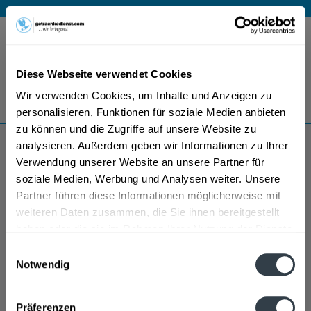
Mo – Fr 9 – 17 Uhr
Menü
Diese Webseite verwendet Cookies
Bestellung widerrufen
Wir verwenden Cookies, um Inhalte und Anzeigen zu
Es gilt unsere
Datenschutzerklärung
personalisieren, Funktionen für soziale Medien anbieten
zu können und die Zugriffe auf unsere Website zu
analysieren. Außerdem geben wir Informationen zu Ihrer
Farny
Verwendung unserer Website an unsere Partner für
soziale Medien, Werbung und Analysen weiter. Unsere
Partner führen diese Informationen möglicherweise mit
weiteren Daten zusammen, die Sie ihnen bereitgestellt
haben oder die sie im Rahmen Ihrer Nutzung der Dienste
gesammelt haben.
Einwilligungsauswahl
Notwendig
Datenschutzbestimmungen
Präferenzen