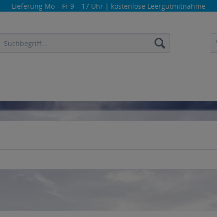
Lieferung
Mo – Fr 9 – 17 Uhr
| kostenlose Leergutmitnahme