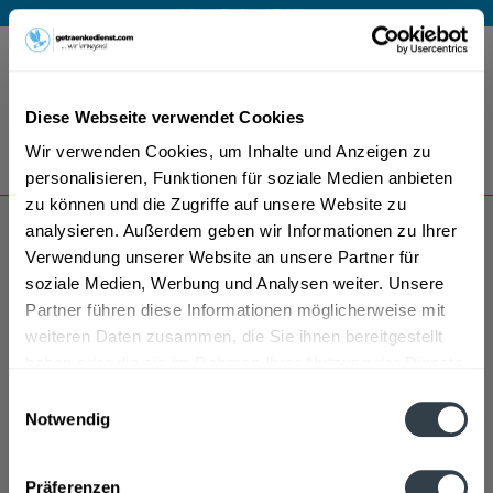
Mo – Fr 9 – 17 Uhr
Menü
Diese Webseite verwendet Cookies
Bestellung widerrufen
Wir verwenden Cookies, um Inhalte und Anzeigen zu
Es gilt unsere
Datenschutzerklärung
personalisieren, Funktionen für soziale Medien anbieten
zu können und die Zugriffe auf unsere Website zu
analysieren. Außerdem geben wir Informationen zu Ihrer
Feldschlößchen
Verwendung unserer Website an unsere Partner für
soziale Medien, Werbung und Analysen weiter. Unsere
Partner führen diese Informationen möglicherweise mit
weiteren Daten zusammen, die Sie ihnen bereitgestellt
haben oder die sie im Rahmen Ihrer Nutzung der Dienste
gesammelt haben.
Einwilligungsauswahl
Notwendig
Datenschutzbestimmungen
Präferenzen