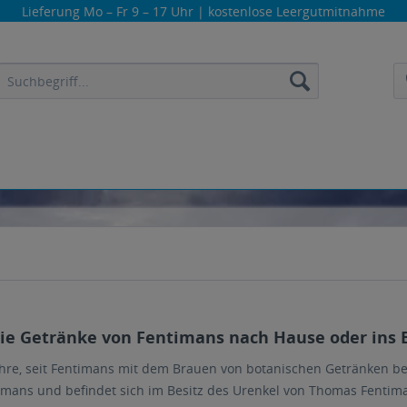
Lieferung
Mo – Fr 9 – 17 Uhr
| kostenlose Leergutmitnahme
die Getränke von Fentimans nach Hause oder ins B
ahre, seit Fentimans mit dem Brauen von botanischen Getränken 
imans und befindet sich im Besitz des Urenkel von Thomas Fentima