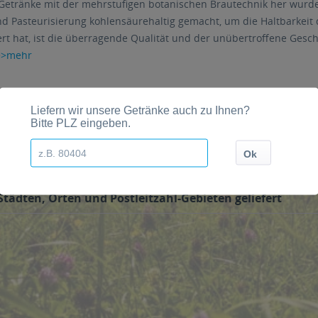
Getränke mit der mehrstufigen botanischen Brautechnik her wurde
d Pasteurisierung kohlensäurehaltig gemacht, um die Haltbarkeit d
rt hat, ist die überragende Qualität und der unübertroffene Gesc
>>mehr
tädten, Orten und Postleitzahl-Gebieten geliefert