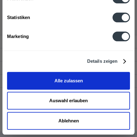
Fever Island Gin wird in den folgenden Regionen,
Städten, Orten und Postleitzahl-Gebieten geliefert
Statistiken
Marketing
Service Hotline
Shop Service
Details zeigen
Getränkelieferant
Newsletter
Alle zulassen
* Alle Preise inkl. gesetzl. Mehrwertsteuer und ggf. zzgl.
Lieferkosten
Auswahl erlauben
Liefer- und Zahlungsbedingungen Dortmund
Kontakt
Pfandrückgabe
AGB Drink now
Ablehnen