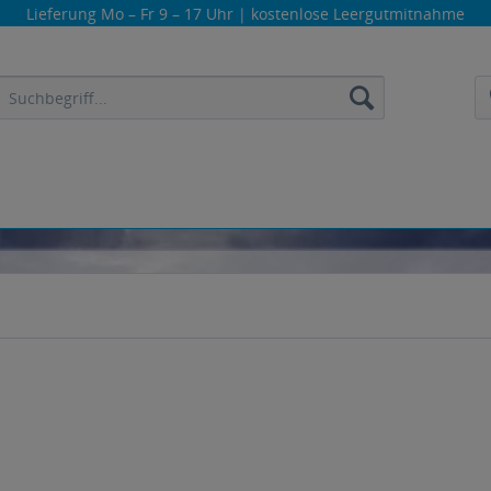
Lieferung
Mo – Fr 9 – 17 Uhr
| kostenlose Leergutmitnahme