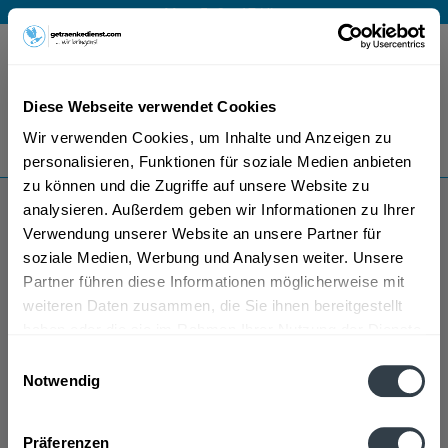
Mo – Fr 9 – 17 Uhr
Menü
Diese Webseite verwendet Cookies
Bestellung widerrufen
Wir verwenden Cookies, um Inhalte und Anzeigen zu
Es gilt unsere
Datenschutzerklärung
personalisieren, Funktionen für soziale Medien anbieten
zu können und die Zugriffe auf unsere Website zu
analysieren. Außerdem geben wir Informationen zu Ihrer
Flimm
Verwendung unserer Website an unsere Partner für
soziale Medien, Werbung und Analysen weiter. Unsere
Partner führen diese Informationen möglicherweise mit
weiteren Daten zusammen, die Sie ihnen bereitgestellt
haben oder die sie im Rahmen Ihrer Nutzung der Dienste
gesammelt haben.
Einwilligungsauswahl
Notwendig
Flimm wird in den folgenden Regionen, Städten,
Datenschutzbestimmungen
Orten und Postleitzahl-Gebieten geliefert
Präferenzen