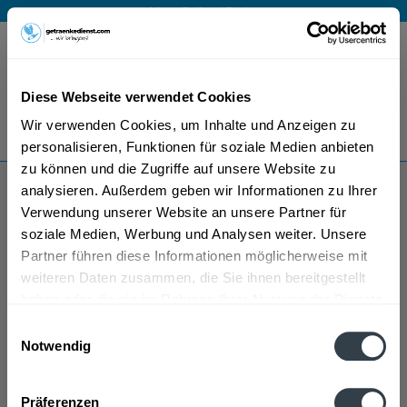
Mo – Fr 9 – 17 Uhr
Menü
Diese Webseite verwendet Cookies
Bestellung widerrufen
Wir verwenden Cookies, um Inhalte und Anzeigen zu
Es gilt unsere
Datenschutzerklärung
personalisieren, Funktionen für soziale Medien anbieten
zu können und die Zugriffe auf unsere Website zu
analysieren. Außerdem geben wir Informationen zu Ihrer
Flumi
Verwendung unserer Website an unsere Partner für
soziale Medien, Werbung und Analysen weiter. Unsere
Partner führen diese Informationen möglicherweise mit
weiteren Daten zusammen, die Sie ihnen bereitgestellt
haben oder die sie im Rahmen Ihrer Nutzung der Dienste
gesammelt haben.
Einwilligungsauswahl
Notwendig
Flumi wird in den folgenden Regionen, Städten,
Datenschutzbestimmungen
Orten und Postleitzahl-Gebieten geliefert
Präferenzen