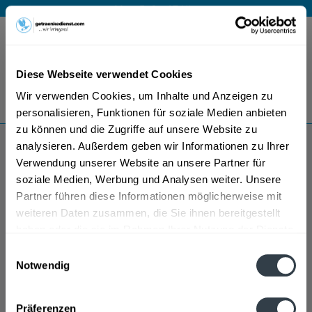
Mo – Fr 9 – 17 Uhr
Menü
Diese Webseite verwendet Cookies
Bestellung widerrufen
Wir verwenden Cookies, um Inhalte und Anzeigen zu
Es gilt unsere
Datenschutzerklärung
personalisieren, Funktionen für soziale Medien anbieten
zu können und die Zugriffe auf unsere Website zu
analysieren. Außerdem geben wir Informationen zu Ihrer
Flying Horse
Verwendung unserer Website an unsere Partner für
soziale Medien, Werbung und Analysen weiter. Unsere
Partner führen diese Informationen möglicherweise mit
weiteren Daten zusammen, die Sie ihnen bereitgestellt
haben oder die sie im Rahmen Ihrer Nutzung der Dienste
gesammelt haben.
Einwilligungsauswahl
Notwendig
Datenschutzbestimmungen
Präferenzen